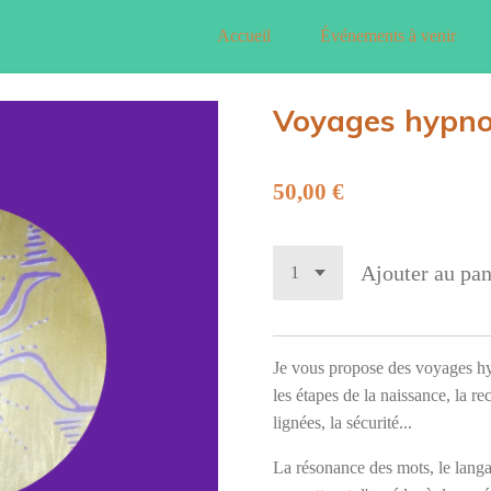
Accueil
Événements à venir
Voyages hypno
50,00 €
Ajouter au pan
Je vous propose des voyages h
les étapes de la naissance, la re
lignées, la sécurité...
La résonance des mots, le langa