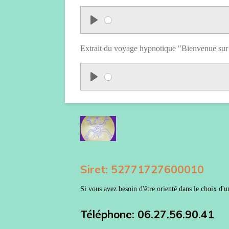
P
l
Extrait du voyage hypnotique "Bienvenue sur
a
y
P
l
a
y
Siret:
52771727600010
Si vous avez besoin d'être orienté dans le choix d'
Téléphone: 06.27.56.90.41