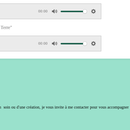
00:00
M
S
u
e
 Terre"
t
t
e
t
00:00
i
M
S
n
u
e
g
t
t
s
e
t
i
n
g
s
un soin ou d'une création, je vous invite à me contacter pour vous accompagner